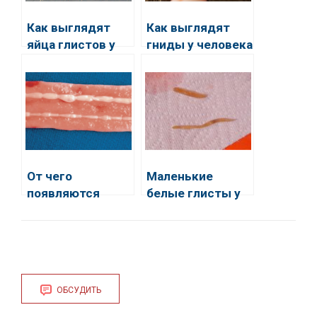
Как выглядят
Как выглядят
яйца глистов у
гниды у человека
человека
на голове
От чего
Маленькие
появляются
белые глисты у
глисты у
человека
человека
ОБСУДИТЬ