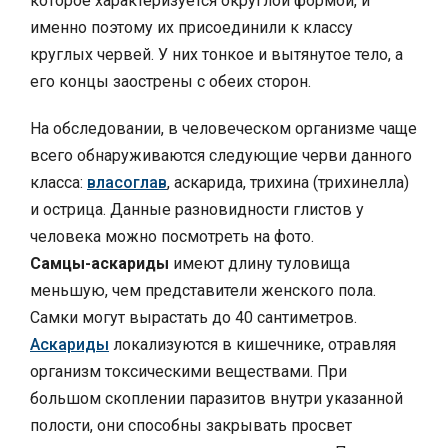
которое характеризуется округлой формой, и
именно поэтому их присоединили к классу
круглых червей. У них тонкое и вытянутое тело, а
его концы заострены с обеих сторон.
На обследовании, в человеческом организме чаще
всего обнаруживаются следующие черви данного
класса:
власоглав
, аскарида, трихина (трихинелла)
и острица. Данные разновидности глистов у
человека можно посмотреть на фото.
Самцы-аскариды
имеют длину туловища
меньшую, чем представители женского пола.
Самки могут вырастать до 40 сантиметров.
Аскариды
локализуются в кишечнике, отравляя
организм токсическими веществами. При
большом скоплении паразитов внутри указанной
полости, они способны закрывать просвет