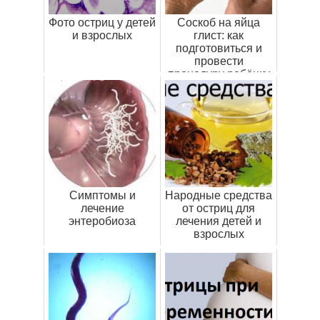
Фото остриц у детей
Соскоб на яйца
и взрослых
глист: как
подготовиться и
провести
процедуру ребёнку
Симптомы и
Народные средства
лечение
от остриц для
энтеробиоза
лечения детей и
взрослых