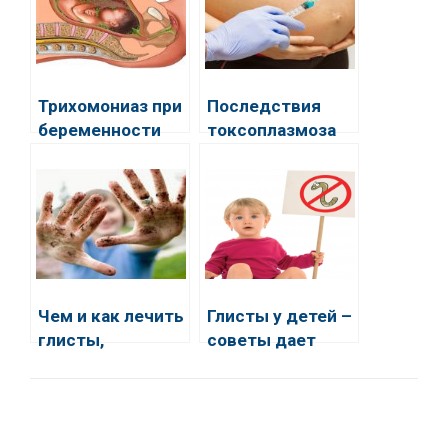
Трихомониаз при
Последствия
беременности
токсоплазмоза
при
беременности
Чем и как лечить
Глисты у детей –
глисты,
советы дает
обнаруженные у
доктор
ребенка
Комаровский.