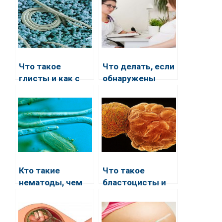
Что такое
Что делать, если
глисты и как с
обнаружены
ними бороться
глисты при
беременности?
Кто такие
Что такое
нематоды, чем
бластоцисты и
опасны для
как с ними
человека, и как с
бороться
ними бороться