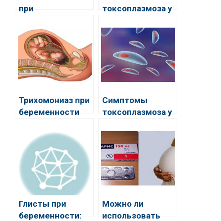
при
токсоплазмоза у
беременности:
человека
симптомы,
диагностика и
лечение
Трихомониаз при
Симптомы
беременности
токсоплазмоза у
человека
Глисты при
Можно ли
беременности:
использовать