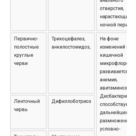
анального
отверстия,
нарастающий в
ночной период
Первично-
Трихоцефалез,
На фоне
полостные
анкилостомидоз,
изменений в
круглые
кишечной
черви
микрофлоре
развивается
анемия,
авитаминоз.
Дисбактериоз
Ленточный
Дифиллоботриоз
способствует
червь
дальнейшему
размножению
условно-