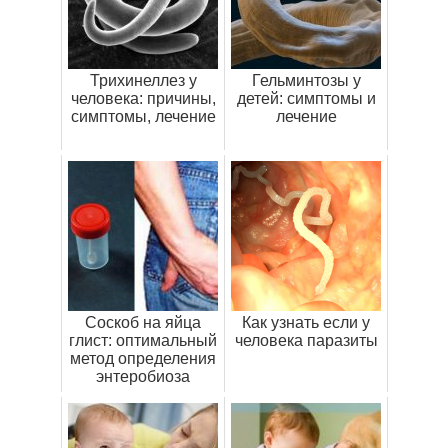
Трихинеллез у
Гельминтозы у
человека: причины,
детей: симптомы и
симптомы, лечение
лечение
Соскоб на яйца
Как узнать если у
глист: оптимальный
человека паразиты
метод определения
энтеробиоза