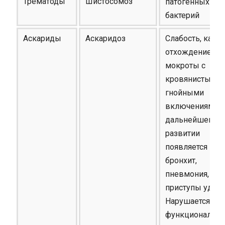
Трематоды
Шистосомоз
патогенных
бактерий
Аскариды
Аскаридоз
Слабость, каше
отхождение
мокроты с
кровянистыми 
гнойными
включениями. 
дальнейшем
развитии
появляется
бронхит,
пневмония,
приступы удушь
Нарушается
функционально