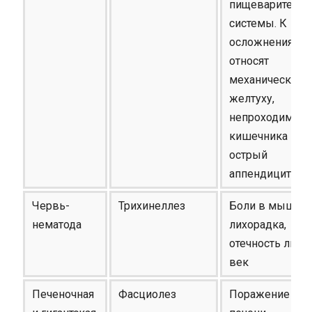
пищеварительн
системы. К
осложнениям
относят
механическую
желтуху,
непроходимост
кишечника и
острый
аппендицит
Червь-
Трихинеллез
Боли в мышцах
нематода
лихорадка,
отечность лица,
век
Печеночная
Фасциолез
Поражение