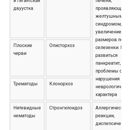
и гигантская
печени,
двуустка
проявляющеес
желтушным
синдромом,
увеличением
размеров печен
Плоские
Описторхоз
селезенки. Мо
черви
развиться
панкреатит,
проблемы с ЖК
нарушения
Трематоды
Клонорхоз
неврологическ
характера
Нитевидные
Стронгилоидоз
Аллергические
нематоды
реакции,
диспепсически