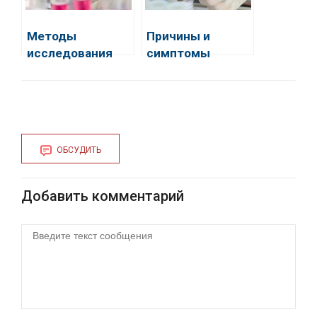
Методы
Причины и
исследования
симптомы
(соскоб) на
энтеробиоза
энтеробиоз
хеликс,
особенности
проведения
анализа
ОБСУДИТЬ
Добавить комментарий