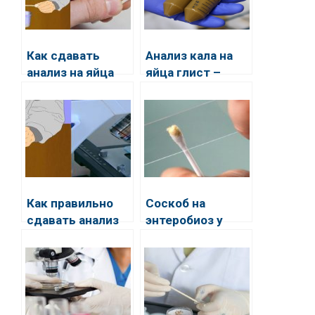
Как сдавать
Анализ кала на
анализ на яйца
яйца глист –
глист
правильная
подготовка и
сдача
Как правильно
Соскоб на
сдавать анализ
энтеробиоз у
кала на яйца
детей
глист