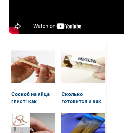
Соскоб на яйца
Сколько
глист: как
готовится и как
подготовиться и
делается анализ
провести
кала на яйца
процедуру
глист
ребёнку