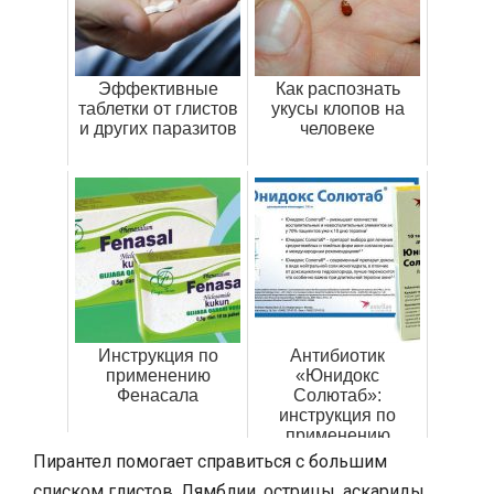
Эффективные
Как распознать
таблетки от глистов
укусы клопов на
и других паразитов
человеке
Инструкция по
Антибиотик
применению
«Юнидокс
Фенасала
Солютаб»:
инструкция по
применению
Пирантел помогает справиться с большим
списком глистов. Лямблии, острицы, аскариды,