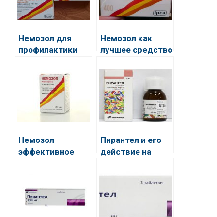
Немозол для
Немозол как
профилактики
лучшее средство
против глистов у
детей
Немозол –
Пирантел и его
эффективное
действие на
избавление от
глистов
глистов