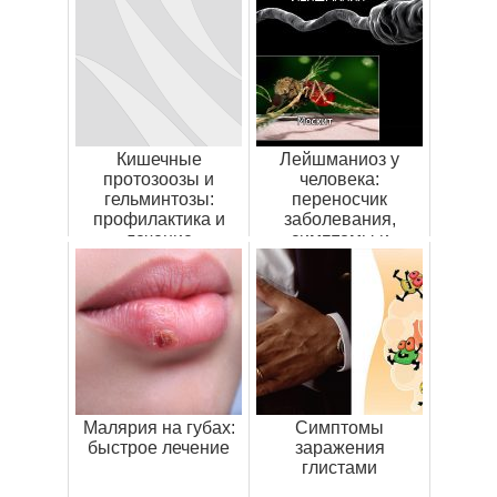
Кишечные
Лейшманиоз у
протозоозы и
человека:
гельминтозы:
переносчик
профилактика и
заболевания,
лечение
симптомы и
лечение
Малярия на губах:
Симптомы
быстрое лечение
заражения
глистами