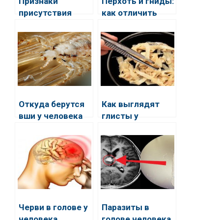
Признаки
Перхоть и гниды:
присутствия
как отличить
вшей на голове у
одно от другого
человека
Откуда берутся
Как выглядят
вши у человека
глисты у
на голове
человека
изначально
Черви в голове у
Паразиты в
человека
голове человека