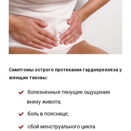
Симптомы острого протекания гарднереллеза у
женщин таковы:
болезненные тянущие ощущения
внизу живота;
боль в пояснице;
сбой менструального цикла.