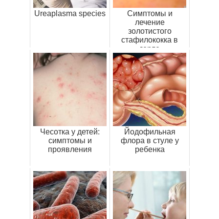
Ureaplasma species
Симптомы и
лечение
золотистого
стафилококка в
горле
Чесотка у детей:
Йодофильная
симптомы и
флора в стуле у
проявления
ребенка