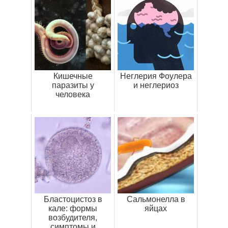
Кишечные
Неглерия Фоулера
паразиты у
и неглериоз
человека
Бластоцистоз в
Cальмонелла в
кале: формы
яйцах
возбудителя,
симптомы и