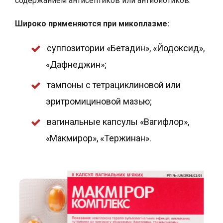
содержанием антисептиков или антибиотиков.
Широко применяются при микоплазме:
суппозитории «Бетадин», «Йодоксид»,
«Дафнеджин»;
тампоны с тетрациклиновой или
эритромициновой мазью;
вагинальные капсулы «Вагифлор»,
«Макмирор», «Тержинан».