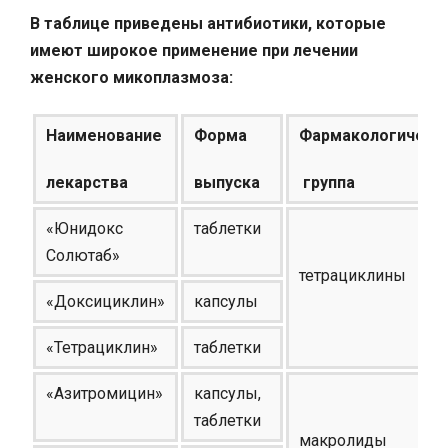
В таблице приведены антибиотики, которые
имеют широкое применение при лечении
женского микоплазмоза:
Наименование
Форма
Фармакологическ
лекарства
выпуска
группа
«Юнидокс
таблетки
Солютаб»
тетрациклины
«Доксициклин»
капсулы
«Тетрациклин»
таблетки
«Азитромицин»
капсулы,
таблетки
макролиды