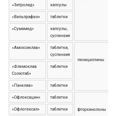
«Зитролид»
капсулы
«Вильпрафен»
таблетки
«Сумамед»
капсулы,
суспензия
«Амоксиклав»
таблетки,
суспензия
пенициллины
«Флемоклав
таблетки
Солютаб»
«Панклав»
таблетки
«Офлоксацин»
таблетки
«Офлогексал»
таблетки
фторхинолоны