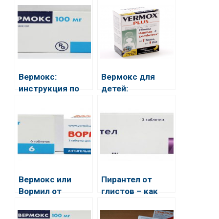
Вермокс:
Вермокс для
инструкция по
детей:
применению для
инструкция по
профилактики
применению
Вермокс или
Пирантел от
Вормил от
глистов – как
паразитов — что
выходят
лучше?
паразиты