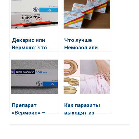
Декарис или
Что лучше
Вермокс: что
Немозол или
лучше убивает
Вермокс?
паразитов?
Препарат
Как паразиты
«Вермокс» –
выходят из
лучшее средство
организма
для лечения
человека после
глистных
лечения