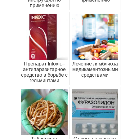
применению
Препарат Intoxic–
Лечение лямблиоза
антипаразитарное
медикаментозными
средство в борьбе с
средствами
гельминтами
Таблетки от
От чего назначают