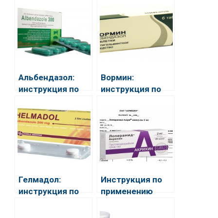
Альбендазол:
Вормин:
инструкция по
инструкция по
применению для
применению
людей
Гелмадол:
Инструкция по
инструкция по
применению
применению
капсул
Лоперамид