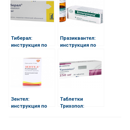
акрихина
Тиберал:
Празиквантел:
инструкция по
инструкция по
применению
применению
Зентел:
Таблетки
инструкция по
Трихопол:
применению,
инструкция по
отзывы
применению