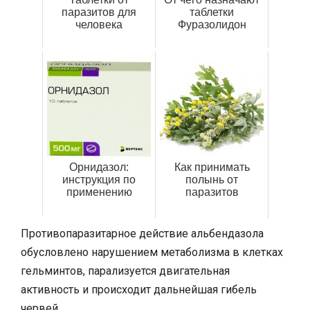
паразитов для
таблетки
человека
Фуразолидон
Орнидазол:
Как принимать
инструкция по
полынь от
применению
паразитов
Противопаразитарное действие альбендазола
обусловлено нарушением метаболизма в клетках
гельминтов, парализуется двигательная
активность и происходит дальнейшая гибель
червей.