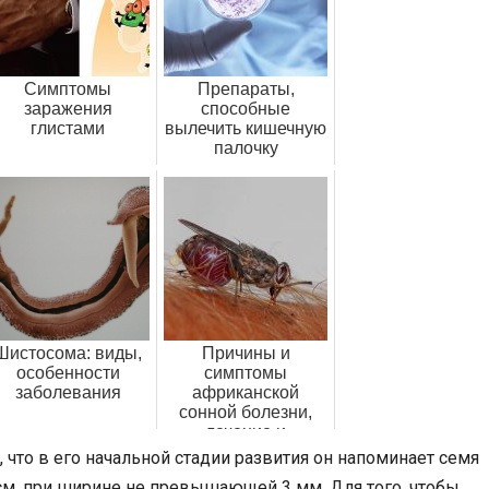
Симптомы
Препараты,
заражения
способные
глистами
вылечить кишечную
палочку
Шистосома: виды,
Причины и
особенности
симптомы
заболевания
африканской
сонной болезни,
лечение и
профилактика
 что в его начальной стадии развития он напоминает семя
5 см, при ширине не превышающей 3 мм. Для того, чтобы