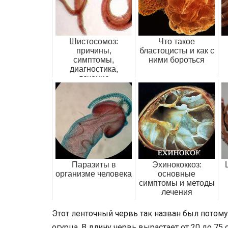
Шистосомоз:
Что такое
причины,
бластоцисты и как с
симптомы,
ними бороться
диагностика,
лечение
Паразиты в
Эхинококкоз:
организме человека
основные
симптомы и методы
лечения
Этот ленточный червь так назван был потому,
огурца. В длину червь вырастает от 20 до 7