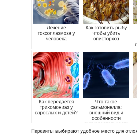
Лечение
Как готовить рыбу
токсоплазмоза у
чтобы убить
человека
описторхоз
Как передается
Что такое
трихомониаз у
сальмонелла:
взрослых и детей?
внешний вид и
особенности
жизнедеятельности
Паразиты выбирают удобное место для отлож