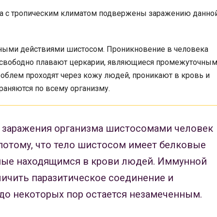
а с тропическим климатом подвержены заражению данно
рными действиями шистосом. Проникновение в человека
х свободно плавают церкарии, являющиеся промежуточны
роблем проходят через кожу людей, проникают в кровь и
раняются по всему организму.
и заражения организма шистосомами человек
потому, что тело шистосом имеет белковые
ные находящимся в крови людей. Иммунной
личить паразитическое соединение и
до некоторых пор остается незамеченным.