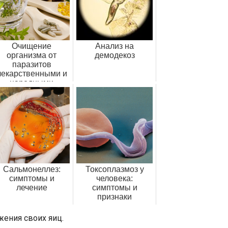
Очищение
Анализ на
организма от
демодекоз
паразитов
лекарственными и
народными
средствами
Сальмонеллез:
Токсоплазмоз у
симптомы и
человека:
лечение
симптомы и
признаки
ения своих яиц.