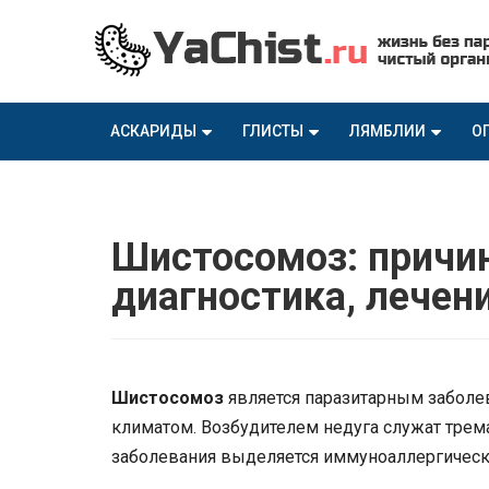
АСКАРИДЫ
ГЛИСТЫ
ЛЯМБЛИИ
О
Шистосомоз: причи
диагностика, лечен
Шистосомоз
является паразитарным заболе
климатом. Возбудителем недуга служат трема
заболевания выделяется иммуноаллергическа