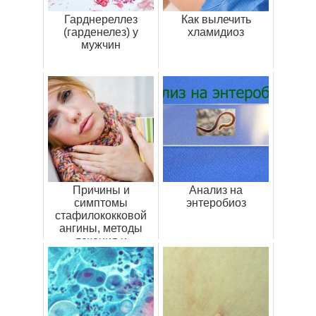
Гарднереллез
Как вылечить
(гарденелез) у
хламидиоз
мужчин
Причины и
Анализ на
симптомы
энтеробиоз
стафилококковой
ангины, методы
лечения и
профилактика