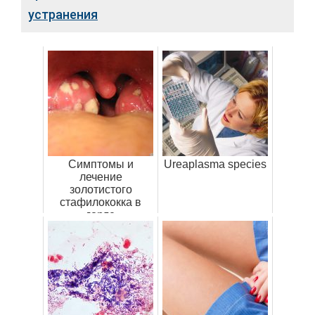
устранения
Симптомы и
Ureaplasma species
лечение
золотистого
стафилококка в
горле