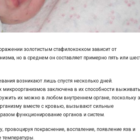
поражении золотистым стафилококком зависит от
изма, но в среднем он составляет примерно пять или шес
евания возникают лишь спустя несколько дней.
х микроорганизмов заключена в их способности выживат
ружить их можно в любом внутреннем органе, поскольку э
 организму вместе с кровью, вызывают сильные
разом функционирование органов и систем.
, провоцируя покраснение, воспаление, появление язв и
е температуры.