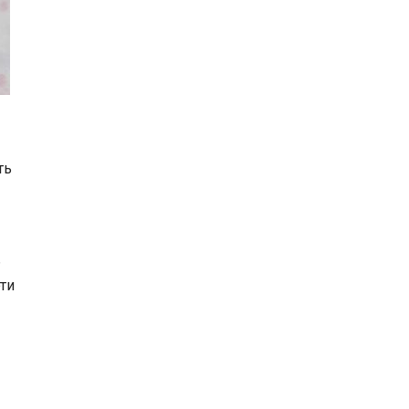
ть
ь
ти