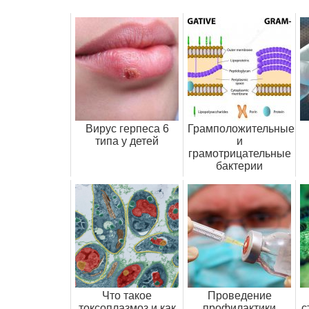
Вирус герпеса 6
Грамположительные
типа у детей
и
грамотрицательные
бактерии
Что такое
Проведение
токсоплазмоз и как
профилактики
с