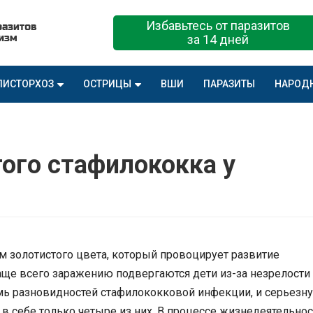
Избавьтесь от паразитов
за 14 дней
ПИСТОРХОЗ
ОСТРИЦЫ
ВШИ
ПАРАЗИТЫ
НАРОД
ого стафилококка у
м золотистого цвета, который провоцирует развитие
аще всего заражению подвергаются дети из-за незрелости
мь разновидностей стафилококковой инфекции, и серьезн
 в себе только четыре из них. В процессе жизнедеятельнос