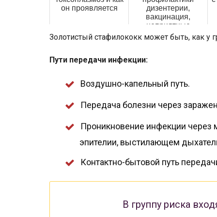
он проявляется
дизентерии,
вакцинация,
неприятные
последствия
Золотистый стафилококк может быть, как у гр
заболевания
Пути передачи инфекции:
Воздушно-капельный путь.
Передача болезни через зараженн
Проникновение инфекции через 
эпителии, выстилающем дыхател
Контактно-бытовой путь передач
В группу риска вхо