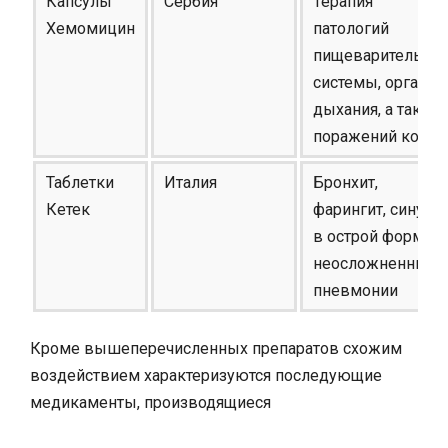
Капсулы
Сербия
Терапия
Хемомицин
патологий
пищеварительно
системы, органов
дыхания, а также
поражений кожи
Таблетки
Италия
Бронхит,
Кетек
фарингит, синусит
в острой форме,
неосложненные
пневмонии
Кроме вышеперечисленных препаратов схожим
воздействием характеризуются последующие
медикаменты, производящиеся