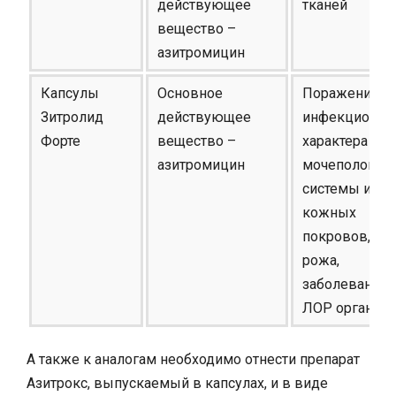
действующее
тканей
вещество –
азитромицин
Капсулы
Основное
Поражения
Зитролид
действующее
инфекционно
Форте
вещество –
характера
азитромицин
мочеполовой
системы и
кожных
покровов,
рожа,
заболевания
ЛОР органов
А также к аналогам необходимо отнести препарат
Азитрокс, выпускаемый в капсулах, и в виде