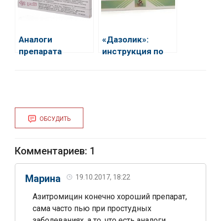
и угревой сыпи
Аналоги
«Дазолик»:
препарата
инструкция по
Макмирор
применению,
аналоги
препарата.
ОБСУДИТЬ
Комментариев: 1
Марина
19.10.2017, 18:22
Азитромицин конечно хороший препарат,
сама часто пью при простудных
заболеваниях, а то, что есть аналоги