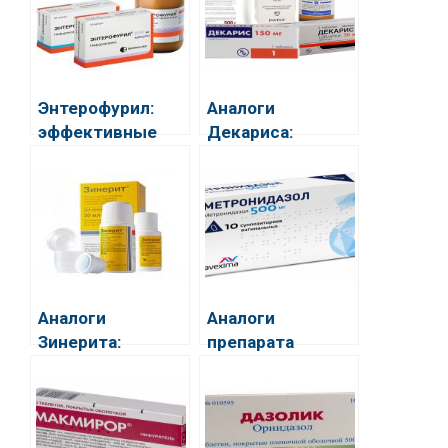
Энтерофурил:
Аналоги
эффективные
Декариса:
аналоги, которые
показания к
стоят дешевле
применению
Аналоги
Аналоги
Зинерита:
препарата
дешевые и
Метронидазол
эффективные
средства для
лечения прыщей