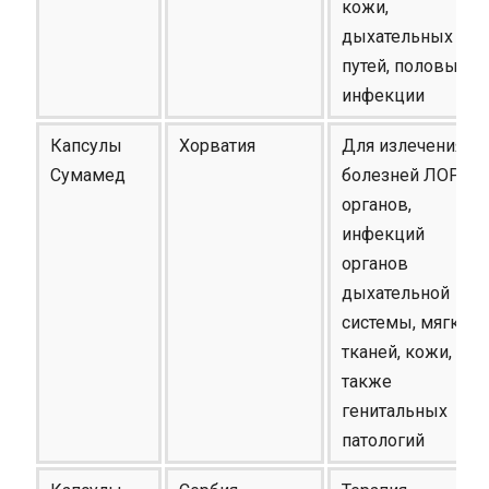
кожи,
дыхательных
путей, половые
инфекции
Капсулы
Хорватия
Для излечения от
Сумамед
болезней ЛОР
органов,
инфекций
органов
дыхательной
системы, мягких
тканей, кожи, а
также
генитальных
патологий