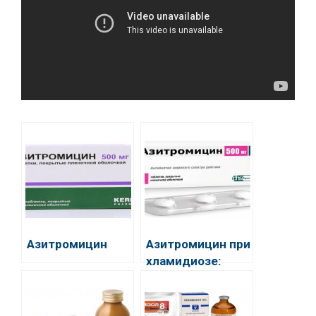
Азитромицин
Азитромицин при
хламидиозе:
инструкция и
схема лечения