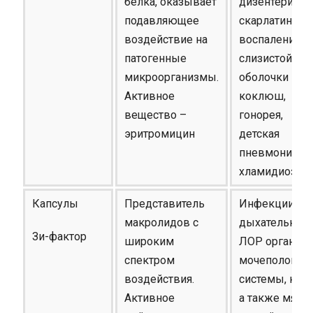
белка, оказывает
дизентерия,
подавляющее
скарлатина,
воздействие на
воспаления
патогенные
слизистой
микроорганизмы.
оболочки глаз
Активное
коклюш,
вещество –
гонорея,
эритромицин
детская
пневмония,
хламидиоз
Капсулы
Представитель
Инфекции
макролидов с
дыхательных
Зи-фактор
широким
ЛОР органов,
спектром
мочеполовой
воздействия.
системы, кож
Активное
а также мягк