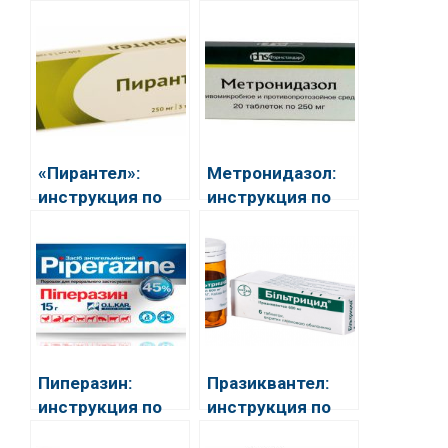
«Пирантел»:
Метронидазол:
инструкция по
инструкция по
применению и
применению
особенности
использования
Пиперазин:
Празиквантел:
инструкция по
инструкция по
применению для
применению