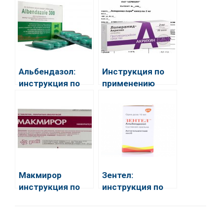
взрослых и
детей
Альбендазол:
Инструкция по
инструкция по
применению
применению для
капсул
людей
Лоперамид
акрихина
Макмирор
Зентел:
инструкция по
инструкция по
применению
применению,
отзывы