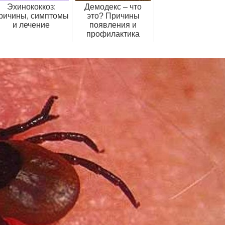
Эхинококкоз:
Демодекс – что
ричины, симптомы
это? Причины
и лечение
появления и
профилактика