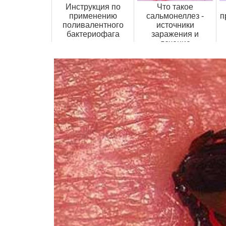
Инструкция по
Что такое
применению
сальмонеллез -
п
поливалентного
источники
бактериофага
заражения и
лечение