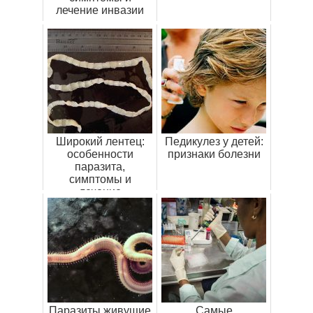
лечение инвазии
Широкий лентец:
Педикулез у детей:
особенности
признаки болезни
паразита,
симптомы и
лечение
заболевания
Паразиты живущие
Самые