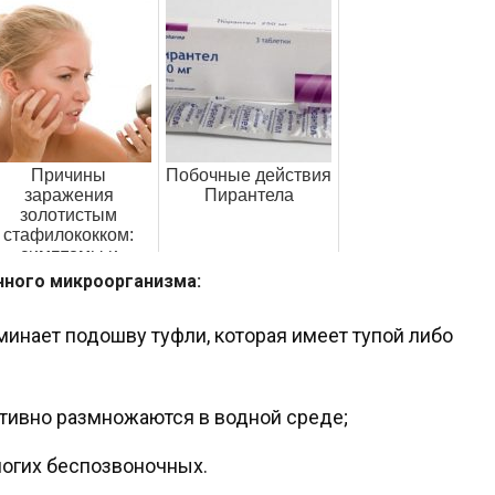
Причины
Побочные действия
заражения
Пирантела
золотистым
стафилококком:
симптомы и
ечение у взрослых
нного микроорганизма:
минает подошву туфли, которая имеет тупой либо
ктивно размножаются в водной среде;
огих беспозвоночных.