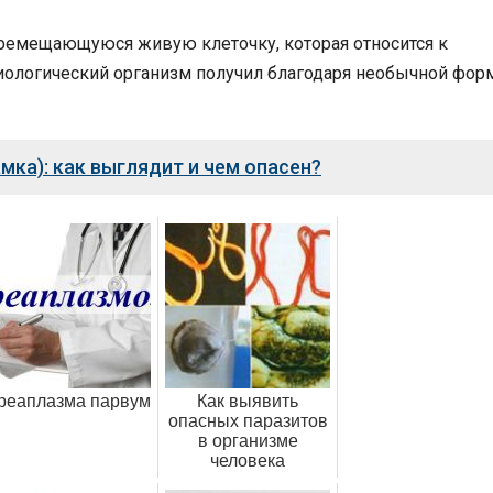
еремещающуюся живую клеточку, которая относится к
 биологический организм получил благодаря необычной фор
мка): как выглядит и чем опасен?
реаплазма парвум
Как выявить
опасных паразитов
в организме
человека