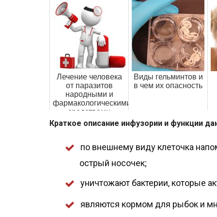
Лечение человека
Виды гельминтов и
от паразитов
в чем их опасность
народными и
фармакологическими
средствами
л
Краткое описание инфузории и функции да
по внешнему виду клеточка напо
острый носочек;
уничтожают бактерии, которые а
являются кормом для рыбок и мн