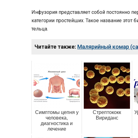
Инфузория представляет собой постоянно п
категории простейших. Такое название этот
тельца.
Читайте также:
Малярийный комар (са
Симптомы цепня у
Стрептококк
У
человека,
Вириданс
диагностика и
лечение