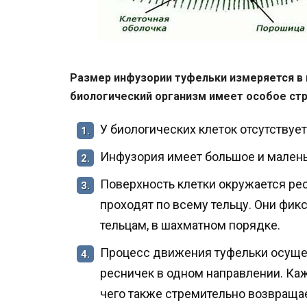
Размер инфузории туфельки измеряется в 
биологический организм имеет особое ст
У биологических клеток отсутствует
1.
Инфузория имеет большое и малень
2.
Поверхность клетки окружается ре
3.
проходят по всему тельцу. Они фи
тельцам, в шахматном порядке.
Процесс движения туфельки осуще
4.
ресничек в одном направлении. Каж
чего также стремительно возвраща