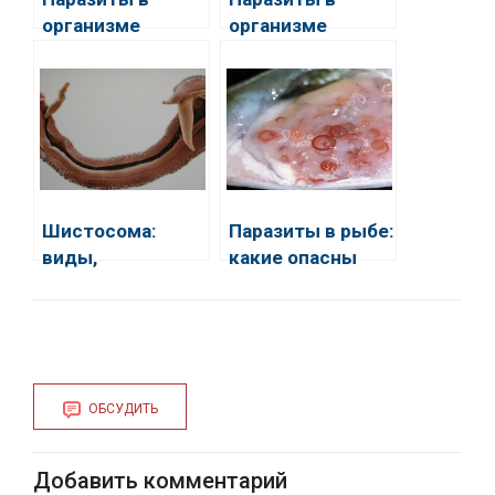
организме
организме
человека
человека – фото
с описанием
Шистосома:
Паразиты в рыбе:
виды,
какие опасны
особенности
для человека
заболевания
ОБСУДИТЬ
Добавить комментарий