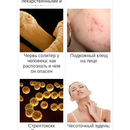
лекарственными и
народными
средствами
Червь солитер у
Подкожный клещ
человека: как
на лице
распознать и чем
он опасен
Стрептококк
Чесоточный зудень: