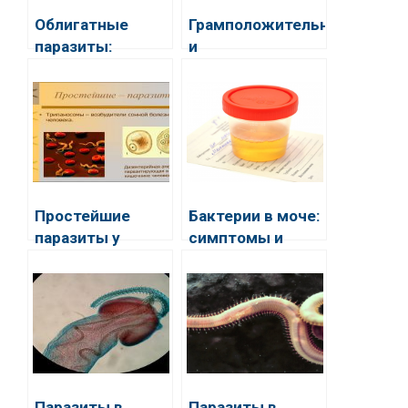
Облигатные
Грамположительные
паразиты:
и
особенности,
грамотрицательные
примеры, вред
бактерии
для человека
Простейшие
Бактерии в моче:
паразиты у
симптомы и
человека
лечение
Паразиты в
Паразиты в