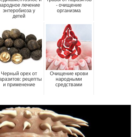
народное лечение
- очищение
энтеробиоза у
организма
детей
Черный орех от
Очищение крови
аразитов: рецепты
народными
и применение
средствами