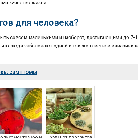
шая качество жизни.
тов для человека?
быть совсем маленькими и наоборот, достигающими до 7-1
, что люди заболевают одной и той же глистной инвазией н
ека: симптомы
едикаментозное и
Травы от паразитов