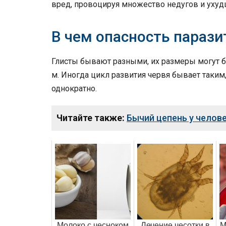
вред, провоцируя множество недугов и ухуд
В чем опасность парази
Глисты бывают разными, их размеры могут 
м. Иногда цикл развития червя бывает таким
однократно.
Читайте также:
Бычий цепень у челов
Молоко с чесноком
Лечение чесотки в
М